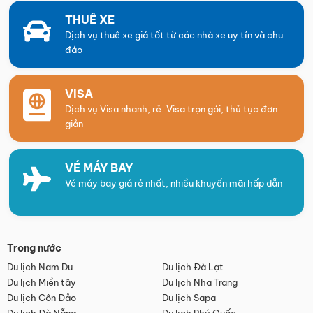
THUÊ XE
Dịch vụ thuê xe giá tốt từ các nhà xe uy tín và chu
đáo
VISA
Dịch vụ Visa nhanh, rẻ. Visa trọn gói, thủ tục đơn
giản
VÉ MÁY BAY
Vé máy bay giá rẻ nhất, nhiều khuyến mãi hấp dẫn
Trong nước
Du lịch Nam Du
Du lịch Đà Lạt
Du lịch Miền tây
Du lịch Nha Trang
Du lịch Côn Đảo
Du lịch Sapa