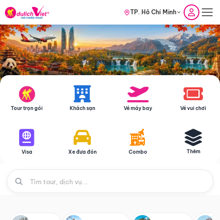
TP. Hồ Chí Minh
Tour trọn gói
Khách sạn
Vé máy bay
Vé vui chơi
Thêm
Visa
Xe đưa đón
Combo