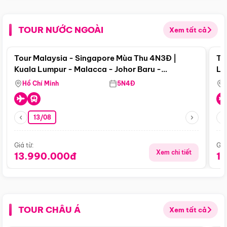
TOUR NƯỚC NGOÀI
Xem tất cả
Điểm nổi bật
Tour Malaysia - Singapore Mùa Thu 4N3Đ |
To
Kuala Lumpur - Malacca - Johor Baru -
Lử
Singapore
Hồ Chí Minh
5N4Đ
13/08
Giá từ:
Giá
Xem chi tiết
13.990.000đ
1
TOUR CHÂU Á
Xem tất cả
Điểm nổi bật