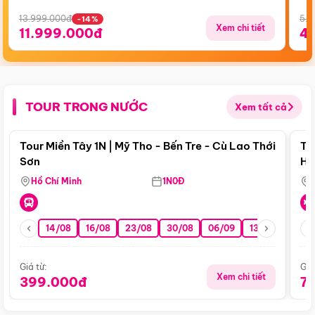
13.999.000đ
5.5
-14%
Xem chi tiết
11.999.000đ
4
TOUR TRONG NƯỚC
Xem tất cả
Điểm nổi bật
Tour Miền Tây 1N | Mỹ Tho - Bến Tre - Cù Lao Thới
To
Sơn
Hu
Hồ Chí Minh
1N0Đ
14/08
16/08
23/08
30/08
06/09
13/09
20/0
Giá từ:
Giá
Xem chi tiết
399.000đ
7