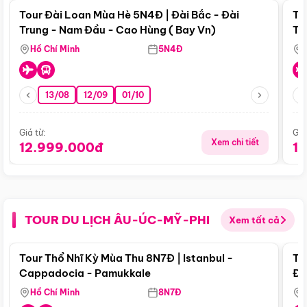
Tour Đài Loan Mùa Hè 5N4Đ | Đài Bắc - Đài
To
Trung - Nam Đầu - Cao Hùng ( Bay Vn)
Tr
Hồ Chí Minh
5N4Đ
13/08
12/09
01/10
Giá từ:
Giá
Xem chi tiết
12.999.000đ
1
TOUR DU LỊCH ÂU-ÚC-MỸ-PHI
Xem tất cả
Điểm nổi bật
Tour Thổ Nhĩ Kỳ Mùa Thu 8N7Đ | Istanbul -
To
Cappadocia - Pamukkale
Đế
Hồ Chí Minh
8N7Đ