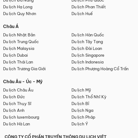
Du lịch Đà Nẵng
Du lịch Phú Quốc
Du lịch Hạ Long
Du lịch Phan Thiết
Du lịch Quy Nhơn
Du lịch Huế
Châu Á
Du lịch Nhật Bản
Du lịch Hàn Quốc
Du lịch Trung Quốc
Du lịch Tây Tạng
Du lịch Malaysia
Du lịch Đài Loan
Du lịch Dubai
Du lịch Singapore
Du lịch Thái Lan
Du lịch Indonesia
Du lịch Trương Gia Giới
Du lịch Phượng Hoàng Cổ Trấn
Châu Âu - Úc - Mỹ
Du lịch Châu Âu
Du lịch Mỹ
Du lịch Đức
Du lịch Thổ Nhĩ Kỳ
Du lịch Thụy Sĩ
Du lịch Bỉ
Du lịch Anh
Du lịch Nga
Du lịch luxembourg
Du lịch Pháp
Du lịch Hà Lan
Du lịch Ý
CÔNG TY CỔ PHẦN TRUYỀN THÔNG DU LỊCH VIỆT