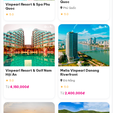
Quoc
Vinpearl Resort & Spa Phu
Phú Quốc
Quoc
★ 5.0
★ 5.0
Vinpearl Resort & Golf Nam
Melia Vinpearl Danang
Hội An
Riverfront
★ 5.0
Đà Nẵng
Từ
4,150,000đ
★ 5.0
Từ
2,400,000đ