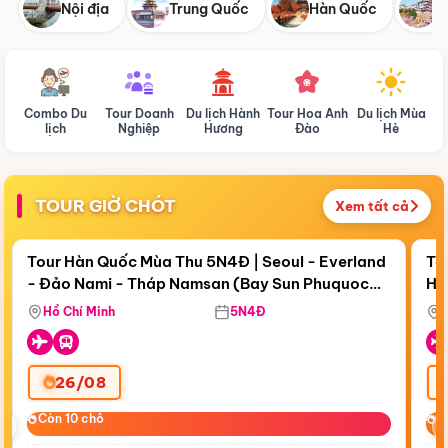
Nội địa
Trung Quốc
Hàn Quốc
N
Combo Du
Tour Doanh
Du lịch Hành
Tour Hoa Anh
Du lịch Mùa
D
lịch
Nghiệp
Hương
Đào
Hè
TOUR GIỜ CHÓT
Xem tất cả
Điểm nổi bật
Còn
18 ngày 02:41:38
Cò
Tour Hàn Quốc Mùa Thu 5N4Đ | Seoul - Everland
To
- Đảo Nami - Tháp Namsan (Bay Sun Phuquoc
Hò
Bay Sun Phuquoc Airways
Tặ
Airways)
Aq
Hồ Chí Minh
5N4Đ
26/08
‹
Còn 10 chỗ
Còn 10 chỗ
C
C