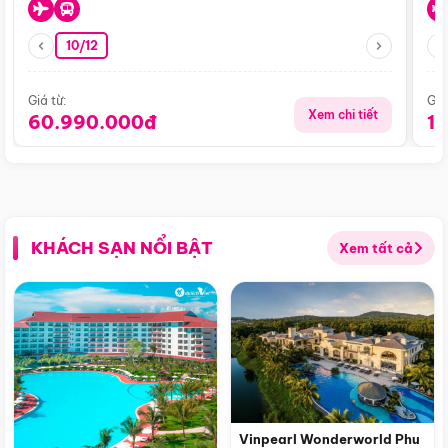
10/12
Giá từ:
Giá
Xem chi tiết
60.990.000đ
1
KHÁCH SẠN NỔI BẬT
Xem tất cả
Vinpearl Wonderworld Phu