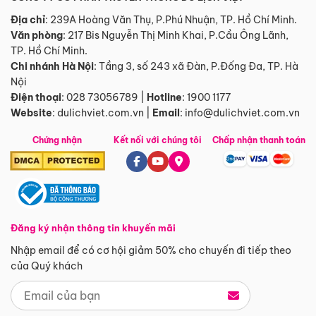
Địa chỉ
: 239A Hoàng Văn Thụ, P.Phú Nhuận, TP. Hồ Chí Minh.
Văn phòng
:
217 Bis Nguyễn Thị Minh Khai, P.Cầu Ông Lãnh,
TP. Hồ Chí Minh.
Chi nhánh Hà Nội
:
Tầng 3, số 243 xã Đàn, P.Đống Đa, TP. Hà
Nội
Điện thoại
:
028 73056789
|
Hotline
:
1900 1177
Website
:
dulichviet.com.vn
|
Email
:
info@dulichviet.com.vn
Chứng nhận
Kết nối với chúng tôi
Chấp nhận thanh toán
Đăng ký nhận thông tin khuyến mãi
Nhập email để có cơ hội giảm 50% cho chuyến đi tiếp theo
của Quý khách