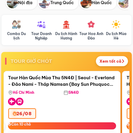
Nội địa
Trung Quốc
Hàn Quốc
N
Combo Du
Tour Doanh
Du lịch Hành
Tour Hoa Anh
Du lịch Mùa
D
lịch
Nghiệp
Hương
Đào
Hè
TOUR GIỜ CHÓT
Xem tất cả
Điểm nổi bật
Còn
18 ngày 01:33:17
Cò
Tour Hàn Quốc Mùa Thu 5N4Đ | Seoul - Everland
To
- Đảo Nami - Tháp Namsan (Bay Sun Phuquoc
Hò
Bay Sun Phuquoc Airways
Tặ
Airways)
Aq
Hồ Chí Minh
5N4Đ
26/08
‹
Còn 10 chỗ
Còn 10 chỗ
C
C