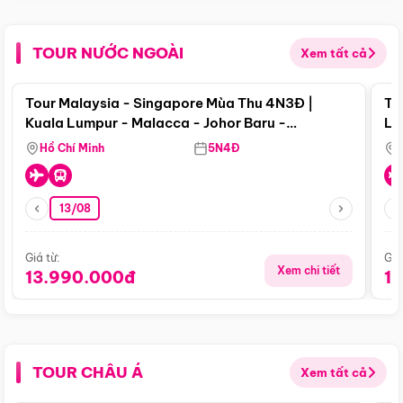
TOUR NƯỚC NGOÀI
Xem tất cả
Điểm nổi bật
Tour Malaysia - Singapore Mùa Thu 4N3Đ |
To
Kuala Lumpur - Malacca - Johor Baru -
Lử
Singapore
Hồ Chí Minh
5N4Đ
13/08
Giá từ:
Giá
Xem chi tiết
13.990.000đ
1
TOUR CHÂU Á
Xem tất cả
Điểm nổi bật