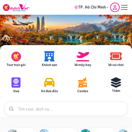
TP. Hồ Chí Minh
Tour trọn gói
Khách sạn
Vé máy bay
Vé vui chơi
Thêm
Visa
Xe đưa đón
Combo