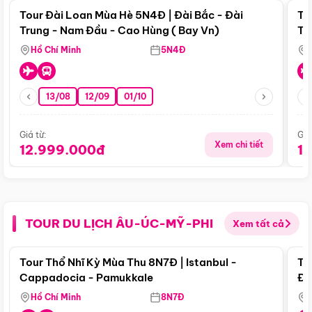
Tour Đài Loan Mùa Hè 5N4Đ | Đài Bắc - Đài
To
Trung - Nam Đầu - Cao Hùng ( Bay Vn)
Tr
Hồ Chí Minh
5N4Đ
13/08
12/09
01/10
Giá từ:
Giá
Xem chi tiết
12.999.000đ
1
TOUR DU LỊCH ÂU-ÚC-MỸ-PHI
Xem tất cả
Điểm nổi bật
Tour Thổ Nhĩ Kỳ Mùa Thu 8N7Đ | Istanbul -
To
Cappadocia - Pamukkale
Đế
Hồ Chí Minh
8N7Đ