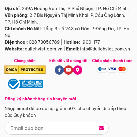
Địa chỉ
: 239A Hoàng Văn Thụ, P.Phú Nhuận, TP. Hồ Chí Minh.
Văn phòng
:
217 Bis Nguyễn Thị Minh Khai, P.Cầu Ông Lãnh,
TP. Hồ Chí Minh.
Chi nhánh Hà Nội
:
Tầng 3, số 243 xã Đàn, P.Đống Đa, TP. Hà
Nội
Điện thoại
:
028 73056789
|
Hotline
:
1900 1177
Website
:
dulichviet.com.vn
|
Email
:
info@dulichviet.com.vn
Chứng nhận
Kết nối với chúng tôi
Chấp nhận thanh toán
Đăng ký nhận thông tin khuyến mãi
Nhập email để có cơ hội giảm 50% cho chuyến đi tiếp theo
của Quý khách