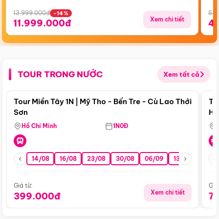
13.999.000đ
5.5
-14%
Xem chi tiết
11.999.000đ
4
TOUR TRONG NƯỚC
Xem tất cả
Điểm nổi bật
Tour Miền Tây 1N | Mỹ Tho - Bến Tre - Cù Lao Thới
To
Sơn
Hu
Hồ Chí Minh
1N0Đ
14/08
16/08
23/08
30/08
06/09
13/09
20/0
Giá từ:
Giá
Xem chi tiết
399.000đ
7