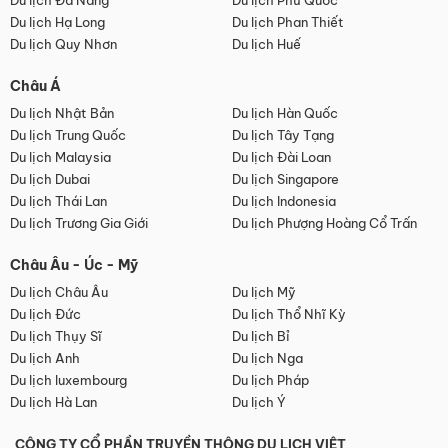
Du lịch Đà Nẵng
Du lịch Phú Quốc
Du lịch Hạ Long
Du lịch Phan Thiết
Du lịch Quy Nhơn
Du lịch Huế
Châu Á
Du lịch Nhật Bản
Du lịch Hàn Quốc
Du lịch Trung Quốc
Du lịch Tây Tạng
Du lịch Malaysia
Du lịch Đài Loan
Du lịch Dubai
Du lịch Singapore
Du lịch Thái Lan
Du lịch Indonesia
Du lịch Trương Gia Giới
Du lịch Phượng Hoàng Cổ Trấn
Châu Âu - Úc - Mỹ
Du lịch Châu Âu
Du lịch Mỹ
Du lịch Đức
Du lịch Thổ Nhĩ Kỳ
Du lịch Thụy Sĩ
Du lịch Bỉ
Du lịch Anh
Du lịch Nga
Du lịch luxembourg
Du lịch Pháp
Du lịch Hà Lan
Du lịch Ý
CÔNG TY CỔ PHẦN TRUYỀN THÔNG DU LỊCH VIỆT