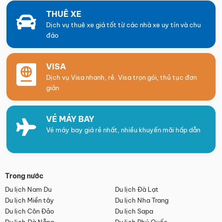
THUÊ XE
Dịch vụ thuê xe giá tốt từ các nhà xe uy tín và chu
đáo
VISA
Dịch vụ Visa nhanh, rẻ. Visa trọn gói, thủ tục đơn
giản
VÉ MÁY BAY
Vé máy bay giá rẻ nhất, nhiều khuyến mãi hấp dẫn
Trong nước
Du lịch Nam Du
Du lịch Đà Lạt
Du lịch Miền tây
Du lịch Nha Trang
Du lịch Côn Đảo
Du lịch Sapa