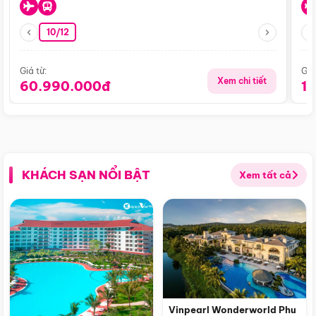
10/12
Giá từ:
Giá
Xem chi tiết
60.990.000đ
1
KHÁCH SẠN NỔI BẬT
Xem tất cả
Vinpearl Wonderworld Phu