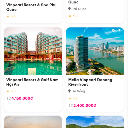
Quoc
Vinpearl Resort & Spa Phu
Phú Quốc
Quoc
★ 5.0
★ 5.0
Vinpearl Resort & Golf Nam
Melia Vinpearl Danang
Hội An
Riverfront
★ 5.0
Đà Nẵng
Từ
4,150,000đ
★ 5.0
Từ
2,400,000đ